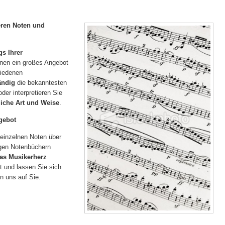
eren Noten und
s Ihrer
hnen ein großes Angebot
iedenen
ändig
die bekanntesten
er interpretieren Sie
iche Art und Weise
.
gebot
einzelnen Noten über
digen Notenbüchern
as Musikerherz
 und lassen Sie sich
en uns auf Sie.