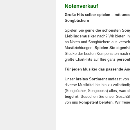
Notenverkauf
Große Hits selber spielen – mit uns
Songbüchern
Spielen Sie gerne
die schönsten Song
Lieblingsmusiker
nach? Wir bieten I
an Noten und Songbüchern aus versch
Musikrichtungen.
Spielen Sie eigenh
Stücke der besten Komponisten nach od
große Chart-Hits auf Ihre ganz
persönl
Für jeden Musiker das passende An
Unser
breites Sortiment
umfasst von 
diverse Musiktitel bis hin zu vollstän
(Songbücher, Songbooks) alles,
was d
begehrt
. Besuchen Sie unser Geschäft
von uns
kompetent beraten
. Wir freu